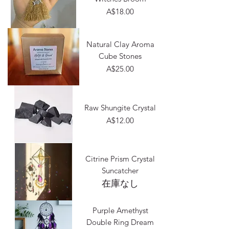
価格
A$18.00
Natural Clay Aroma
Cube Stones
価格
A$25.00
Raw Shungite Crystal
価格
A$12.00
Citrine Prism Crystal
Suncatcher
在庫なし
Purple Amethyst
Double Ring Dream