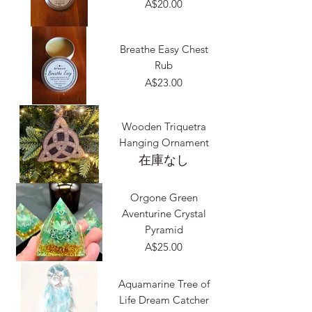
価格
A$20.00
Breathe Easy Chest
Rub
価格
A$23.00
Wooden Triquetra
Hanging Ornament
在庫なし
Orgone Green
Aventurine Crystal
Pyramid
価格
A$25.00
Aquamarine Tree of
Life Dream Catcher