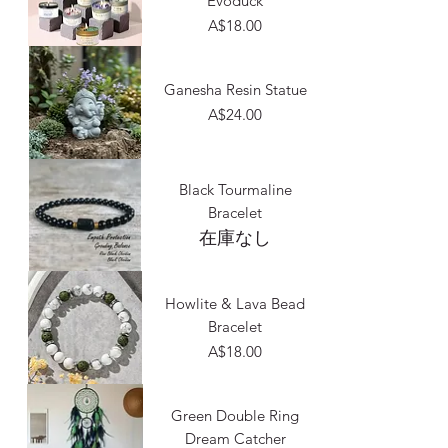
Evoduck
価格
A$18.00
Ganesha Resin Statue
価格
A$24.00
Black Tourmaline
Bracelet
在庫なし
Howlite & Lava Bead
Bracelet
価格
A$18.00
Green Double Ring
Dream Catcher