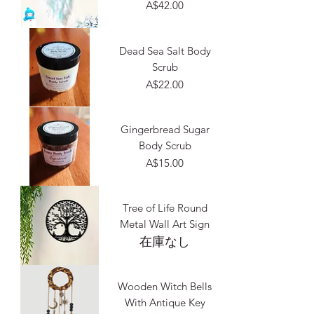
価格
A$42.00
Dead Sea Salt Body
Scrub
価格
A$22.00
Gingerbread Sugar
Body Scrub
価格
A$15.00
Tree of Life Round
Metal Wall Art Sign
在庫なし
Wooden Witch Bells
With Antique Key