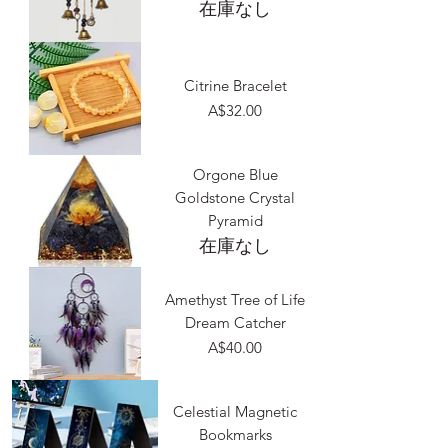
在庫なし
Citrine Bracelet
価格
A$32.00
Orgone Blue
Goldstone Crystal
Pyramid
在庫なし
Amethyst Tree of Life
Dream Catcher
価格
A$40.00
Celestial Magnetic
Bookmarks