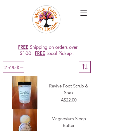
-
FREE
Shipping on orders over
$100 -
FREE
Local Pickup -
フィルター
Revive Foot Scrub &
Soak
価格
A$22.00
Magnesium Sleep
Butter