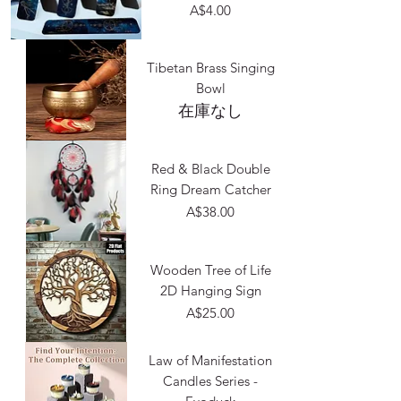
価格
A$4.00
Tibetan Brass Singing
Bowl
在庫なし
Red & Black Double
Ring Dream Catcher
価格
A$38.00
Wooden Tree of Life
2D Hanging Sign
価格
A$25.00
Law of Manifestation
Candles Series -