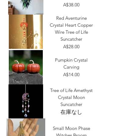
価格
A$38.00
Red Aventurine
Crystal Heart Copper
Wire Tree of Life
Suncatcher
価格
A$28.00
Pumpkin Crystal
Carving
価格
A$14.00
Tree of Life Amethyst
Crystal Moon
Suncatcher
在庫なし
Small Moon Phase
Witches Broom