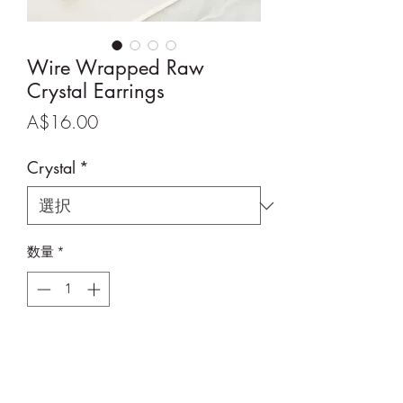
Wire Wrapped Raw
Crystal Earrings
価
A$16.00
格
Crystal
*
数量
*
カートに追加する
Wire Wrapped Raw Crystal Earrings