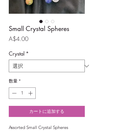
Small Crystal Spheres
価
A$4.00
格
Crystal
*
数量
*
カートに追加する
Assorted Small Crystal Spheres