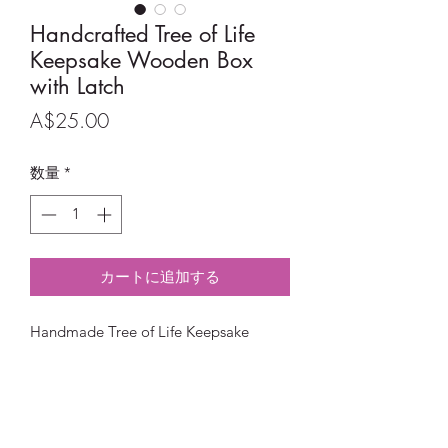
Handcrafted Tree of Life
Keepsake Wooden Box
with Latch
価
A$25.00
格
数量
*
カートに追加する
Handmade Tree of Life Keepsake
Wooden Box with Latch
Size:
22cm (L) x 7cm (H) x 13cm (D)
Material:
Pine wood and plywood