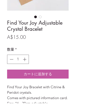
Find Your Joy Adjustable
Crystal Bracelet
価
A$15.00
格
数量
*
カートに追加する
Find Your Joy Bracelet with Citrine &
Peridot crystals.
Comes with pictured information card.
Size: 16 - 30cm adjustable.