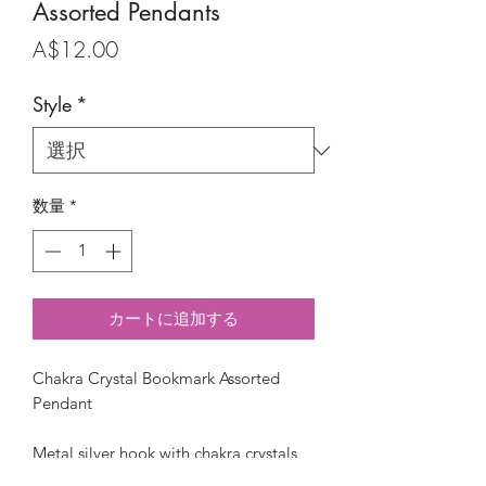
Assorted Pendants
価
A$12.00
格
Style
*
数量
*
カートに追加する
Chakra Crystal Bookmark Assorted
Pendant
Metal silver hook with chakra crystals
chain and assorted silver charms.