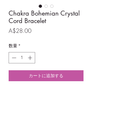
Chakra Bohemian Crystal
Cord Bracelet
価
A$28.00
格
数量
*
カートに追加する
Adjustable Chakra Bohemian Crystal
Cord Bracelet.
Size: 19.5cm - 21.5cm